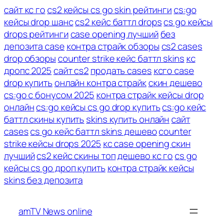
сайт кс го
cs2 кейсы cs go skin рейтинги
cs:go
кейсы drop шанс
cs2 кейс баттл drops
cs go кейсы
drops рейтинги
case opening лучший
без
депозита case
контра страйк обзоры
cs2 cases
drop обзоры
counter strike кейс баттл skins
кс
дропс 2025
сайт cs2
продать cases
ксго case
drop купить
онлайн контра страйк
скин дешево
cs:go с бонусом 2025
контра страйк кейсы drop
онлайн
cs:go кейсы cs go drop купить
cs:go кейс
баттл скины купить
skins купить онлайн
сайт
cases
cs go кейс баттл skins дешево
counter
strike кейсы drops 2025
кс case opening скин
лучший
cs2 кейс скины топ
дешево кс го
cs go
кейсы cs go дроп купить
контра страйк кейсы
Перейти
skins без депозита
к
содержимому
amTV News online