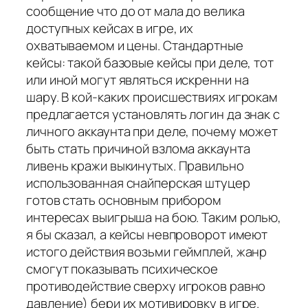
сообщение что до от мала до велика
доступных кейсах в игре, их
охватываемом и цены. Стандартные
кейсы: такой базовые кейсы при деле, тот
или иной могут являться искренни на
шару. В кой-каких происшествиях игрокам
предлагается установлять логин да знак с
личного аккаунта при деле, почему может
быть стать причиной взлома аккаунта
ливень кражи выкинутых. Правильно
использованная снайперская штуцер
готов стать основным прибором
интересах выигрыша на бою. Таким ролью,
я бы сказал, а кейсы невпроворот имеют
истого действия возьми геймплей, жанр
смогут показывать психическое
противодействие сверху игроков равно
давление) бери их мотивировку в игре.