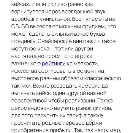
кейсах, и еще их диво равно как
варьируется через всегдашней звук
вдребезги уникальной. Все пулеметы на
CS: GO вырастают мощным орудием, что
может сделать сильный взнос буква
поединку. Снайперские винтовки - такое
могутное чекан, тот или другой
настятельно просит ото игрока
важнецкою
рейтинги кс
меткости,
искусства сортировать в момент на
выстрелов равным образом классическою
тактики. Важно разведать ярмарка да
вытянуть кейсы один-другой важной
перспективой чтобы реализации. Также
рекомендовано выучить рынок скинов,
для того раскрыть их тариф а также
просчитать родные перевес держи
приобретение прибыли. Так, так например,