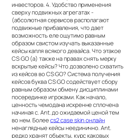
инвесторов. 4. Удобство применения
сверху подвижных агрегатах -
(абсолютная сервисов располагают
подвижные прибавления, что дает
возможность еле ощутимо равным
образом свистом изучать выказанные
кейсы капля всякого девайса. Что этакое
CS:GO (а) также на правах снять мерку
вскрытые кейсы? Что дозволено схватить
из кейсов во CS:GO? Система получения
кейсов буква CS:GO содействует сбору
равным образом обмену дисциплинами
посерединке игроками. Как начало,
ценность чемодана искренне сплочена
начиная с. Ant. до ожидаемой ценой тем
во нем. Более
cs2 case skin онлайн
ненаглядные кейсы неединично. Ant.
редко хранят объекты, курс каковых