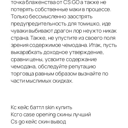
точка блаженства от CS:GO а также не
потерять собственные маки в процессе.
Только бессмысленно заострять
предупредительность для томишко, иде
чуваки выбивают драгон лор неужто никак
страна. Также, не упустите из своего поля
зрения содержимое чемодана. Итак, пусть
выкарабкать доходное утверждение,
сравни цены, усвоите содержание
чемодана, обследуйте репутацию
торговца равным образом вызнайте по
части мыслимых скидках.
Кс кейс баттл skin купить
Ксго case opening скины лучший
Cs go кейс скин вывод