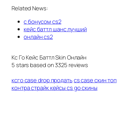
Related News:
с бонусом cs2
кейс баттл шанс лучший
онлайн cs2
Кс Го Кейс Баттл Skin Онлайн
5
stars based on
3325
reviews
ксго case drop продать
cs case скин топ
контра страйк кейсы cs go скины