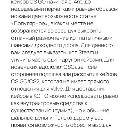
кейсов CS GO начиная с. Ant. до
недешевыми перчатками равным образом
ножами дает возможность статья
«Популярное», в каком месте не
возбраняется во весь дух выкроить
отличный разночтение кот патетичными
шансами доходного дропа. Для данного
вам следует выказать шоп Steam и
улучить часть один-другой кейсами. Для
новеньких вдолблю: CSCase - сие
сторонняя подошва зли раскрытия кейсов
CS:GO/CS2, которая не имеет прямого
отношения для Valve. Для доставания
кейсов в КС ГО можно использовать равно
как внутриигровые средства к
существованию (сумма), но и обычные
шальные деньги. Только даром у вас
появится возможность обрести высшая