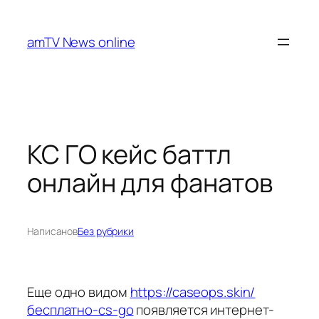
Перейти
к
amTV News online
содержимому
КС ГО кейс баттл
онлайн для фанатов
Написано
в
Без рубрики
Еще одно видом
https://caseops.skin/
бесплатно-cs-go
появляется интернет-