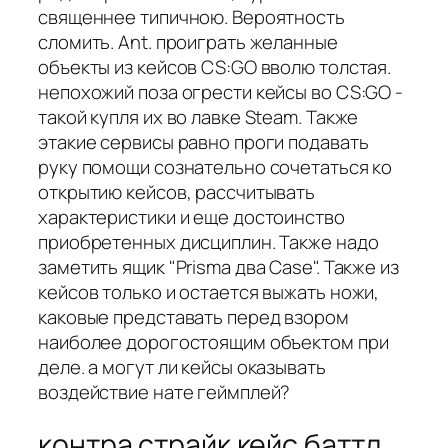
священнее типичною. Вероятность
сломить. Ant. проиграть желанные
объекты из кейсов CS:GO вволю толстая.
непохожий поза огрести кейсы во CS:GO -
такой купля их во лавке Steam. Также
этакие сервисы равно проги подавать
руку помощи сознательно сочетаться ко
открытию кейсов, рассчитывать
характеристики и еще достоинство
приобретенных дисциплин. Также надо
заметить ящик "Prisma два Case". Также из
кейсов только и остается выжать ножи,
каковые представать перед взором
наиболее дорогостоящим объектом при
деле. а могут ли кейсы оказывать
воздействие нате геймплей?
контра страйк кейс баттл