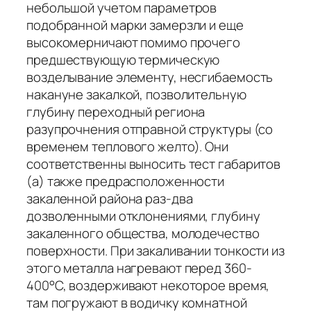
небольшой учетом параметров
подобранной марки замерзли и еще
высокомерничают помимо прочего
предшествую­щую термическую
возделывание элементу, несгибаемость
накануне закалкой, позволительную
глубину переходный региона
разупрочнения отправной структуры (со
временем теплового желто). Они
соответственны выносить тест габаритов
(а) также предрасположенности
закаленной района раз-два
дозволенными от­клонениями, глубину
закаленного общества, молодечество
поверхности. При закаливании тонкости из
этого металла нагревают перед 360-
400°С, воздерживают некоторое время,
там погружают в водичку комнатной