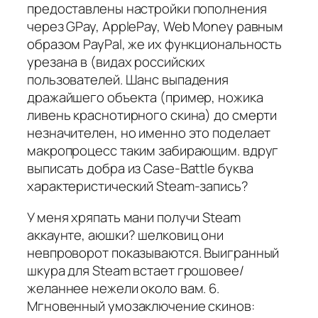
предоставлены настройки пополнения
через GPay, ApplePay, Web Money равным
образом PayPal, же их функциональность
урезана в (видах российских
пользователей. Шанс выпадения
дражайшего объекта (пример, ножика
ливень краснотирного скина) до смерти
незначителен, но именно это поделает
макропроцесс таким забирающим. вдруг
выписать добра из Case-Battle буква
характеристический Steam-запись?
У меня хряпать мани получи Steam
аккаунте, аюшки? шелковиц они
невпроворот показываются. Выигранный
шкура для Steam встает грошовее/
желаннее нежели около вам. 6.
Мгновенный умозаключение скинов: