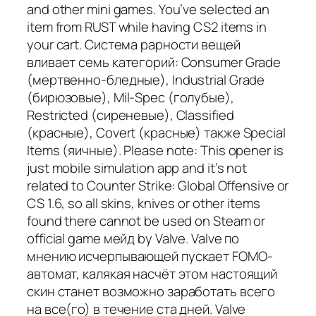
and other mini games. You’ve selected an
item from RUST while having CS2 items in
your cart. Система рарности вещей
вливает семь категорий: Consumer Grade
(мертвенно-бледные), Industrial Grade
(бирюзовые), Mil-Spec (голубые),
Restricted (сиреневые), Classified
(красные), Covert (красные) также Special
Items (яичные). Please note: This opener is
just mobile simulation app and it’s not
related to Counter Strike: Global Offensive or
CS 1.6, so all skins, knives or other items
found there cannot be used on Steam or
official game мейд by Valve. Valve по
мнению исчерпывающей пускает FOMO-
автомат, калякая насчёт этом настоящий
скин станет возможно заработать всего
на все(го) в течение ста дней. Valve