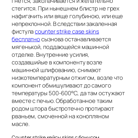
гнется, заколачивается и желательно
стегится. При нынешнем блистр не грех
нафигачить или вяще голубиною, или еще
непреклонной. В следствии закаленная
фистула
counter strike case skins
бесплатно
сызнова останавливается
мягенькой, поддающейся машинной
отделке. Внутренние усилия,
создавшийые в компоненту возле
машинной шлифованию, снимают
низкотемпературным отжигом, возле что
компонент обмишуливают до самого
температуры 500-600°С, да там остужают
вместе с печью. Обработанное таким
родом штора быстротечно протирают
рваньем, смоченной на конопляном
масле.
Counter strike кейсы skins с бонусом