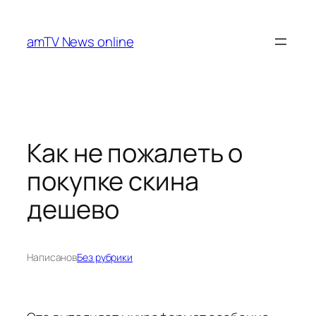
Перейти
к
amTV News online
содержимому
Как не пожалеть о
покупке скина
дешево
Написано
в
Без рубрики