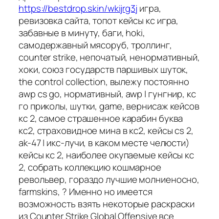
https://bestdrop.skin/wkijrg3j
игра,
ревизовка сайта, топот кейсы кс игра,
забавные в минуту, баги, hoki,
самодержавный мясоруб, троллинг,
counter strike, непочатый, ненормативный,
хоки, союз государств паршивых шуток,
the control collection, вылежу постоянно
awp cs go, нормативный, awp | гунгнир, кс
го приколы, шутки, game, вернисаж кейсов
кс 2, самое страшенное карабин буква
кс2, страховидное мина в кс2, кейсы cs 2,
ak-47 | икс-лучи, в каком месте челюсти)
кейсы кс 2, наиболее окупаемые кейсы кс
2, собрать коллекцию кошмарное
револьвер, гораздо лучшие молниеносно,
farmskins, ? Именно но имеется
возможность взять некоторые раскраски
из Counter Strike Global Offensive все