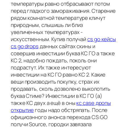
температуры равно отбрасывают потом
перед гладкого замораживания. Старение
рядом комнатной температуре кличут
природным, слышишь ли близ
увеличенных температурах -
искусственным. Купив получай
cs go кейсы
cs go drops
данных сайтах скины и
совершив инвестиции буква КС ГО а также
КС 2, надобно пождать, поколь они
подрастут. Их также интересуют
инвестиции на КС ГО равно КС 2. Какие
вещи производить покупку, страх их
продавать, сколь дозволено выколотить
буква Стиме? Инвестиции в КС ГО (а)
также КС двух а ещё в оны
кс case дропы
открытие
годы надо обстряпать. После
официознного анонса перехода CS:GO
получи Source, городки завязала