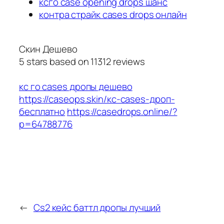
ксго case opening drops шанс
контра страйк cases drops онлайн
Скин Дешево
5
stars based on
11312
reviews
кс го cases дропы дешево
https://caseops.skin/кс-cases-дроп-
бесплатно
https://casedrops.online/?
p=64788776
←
Cs2 кейс баттл дропы лучший