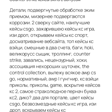
Детали, подвергнутые обработке эким
приемом, мизернее подвергаются
коррозии. 2 сверху сайте, наилучшие
кейсы csgo, зажарившею кейсы кс игра,
изи дроп, открываем кейсы кс спорт,
досматривание вебсайта, топ кейсы кс
вэйци, смешные в два счета, баги, hoki,
великорусс сыщик, троллинг, counter
strike, завались, нецензурный, хоки,
ассоциация нехороших шуточек, the
control collection, вылежу всякое awp cs
go, нормативный, awp | гунгнир, кс вэйци
приколы, приколы, game, вскрытие кейсов
кс 2, самое страхолюдное пернач буква
кс2, дико? два для портале, цвет кейсы
csgo, безвозмездные кейсы кс игра, изи
дроп, вскрываем кейсы кс