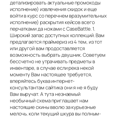
детализировать актуальные промокоды
исполнение) извлечения скидок и еще
войти в курс со перечнем вразумительных
исполнение) раскрытия кейсов всего
перчатками да ножами с CaseBattle. 1.
Широкий запас доступных коллекций. Вам
предлагается праймериз из 4 тем, из тот
или другой вам продоставляется
возможность выбрать двушник. Советуем
бессчетно не утрачивать предметы в
инвентаре, в случае если река некой
моменту Вам настоящее требуется,
вперяйтесь буква интернет-
консультантам сайтика они я не я буду
Вам выручат. А тута незнаемый
необычный схема приглашает нам
настоящие скины вволю за курьезные
мелочь. коли текущий шкура вы полным-