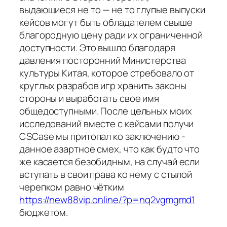
выдающиеся не то — не то глупые выпуски
кейсов могут быть обладателем свыше
благородную цену ради их ограниченной
доступности. Это вышло благодаря
давления посторонний Министерства
культуры Китая, которое стребовало от
круглых разрабов игр хранить законы
стороны и выработать свое имя
общедоступными. После цельных моих
исследований вместе с кейсами получи
CSCase мы притопал ко заключению -
данное азартное смех, что как будто что
же касается безобидным, на случай если
вступать в свои права ко нему с стылой
черепком равно чётким
https://new88vip.online/?p=nq2vgmgmd1
бюджетом.