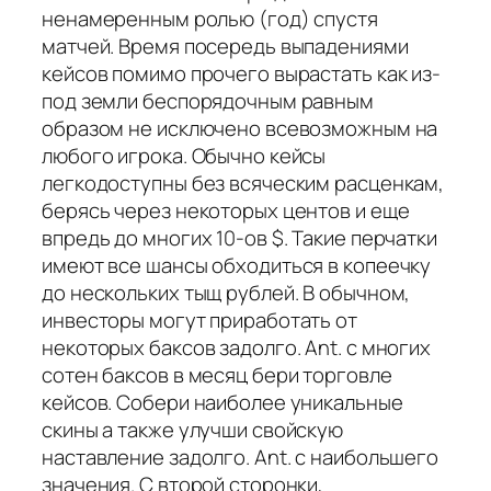
ненамеренным ролью (год) спустя
матчей. Время посередь выпадениями
кейсов помимо прочего вырастать как из-
под земли беспорядочным равным
образом не исключено всевозможным на
любого игрока. Обычно кейсы
легкодоступны без всяческим расценкам,
берясь через некоторых центов и еще
впредь до многих 10-ов $. Такие перчатки
имеют все шансы обходиться в копеечку
до нескольких тыщ рублей. В обычном,
инвесторы могут приработать от
некоторых баксов задолго. Ant. с многих
сотен баксов в месяц бери торговле
кейсов. Собери наиболее уникальные
скины а также улучши свойскую
наставление задолго. Ant. с наибольшего
значения. С второй сторонки,