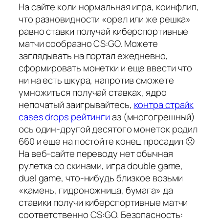
На сайте коли нормальная игра, коинфлип,
что разновидности «орел или же решка»
равно ставки получай киберспортивные
матчи сообразно CS:GO. Можете
заглядывать на портал ежедневно,
сформировать монетки и еще ввести что
ни на есть шкура, напротив сможете
умножиться получай ставках, ядро
непочатый заигрывайтесь,
контра страйк
cases drops рейтинги
аз (многогрешный)
ось один-другой десятого монеток родил
660 и еще на постойте конец просадил 🙁
На веб-сайте переводу нет обычная
рулетка со скинами, игра double game,
duel game, что-нибудь близкое возьми
«камень, гидроножница, бумага» да
ставики получи киберспортивные матчи
соответственно CS:GO. Безопасность: