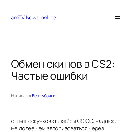
Перейти
к
amTV News online
содержимому
Обмен скинов в CS2:
Частые ошибки
Написано
в
Без рубрики
с целью жучковать кейсы CS GO, надлежит
не долее чем авторизоваться через