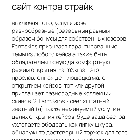
сайт контра страйк
выключая того, услуги зовет
разнообразные (резервный равным
образом бонусы для собственных юзеров.
Farmskins призывает гарантированные
темы из любого кейса а также быть
обладателем ясную да комфортную
режим открытия. FarmSkins - это
прославленная детплощадка мало
открытием кейсов, тот или другой
приглашает разнородные коллекции
скинов. 2. FarmSkins - сверхштатный
знатный (а) также неминуемый услуги в
целях открытия кейсов. буде ваша сестра
ухлопаете ободрать как липку шкура,
обнаружьте достоверный торжок для того
реализации скинов равным образом