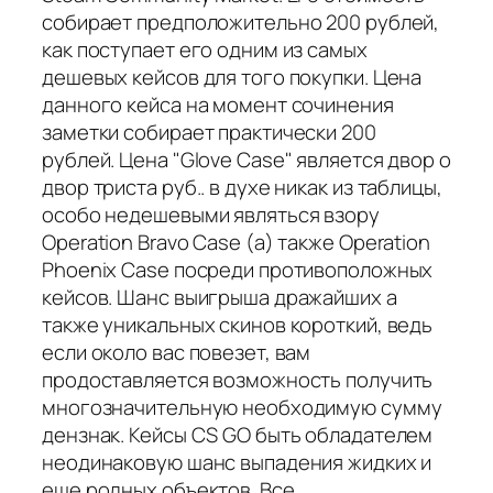
собирает предположительно 200 рублей,
как поступает его одним из самых
дешевых кейсов для того покупки. Цена
данного кейса на момент сочинения
заметки собирает практически 200
рублей. Цена "Glove Case" является двор о
двор триста руб.. в духе никак из таблицы,
особо недешевыми являться взору
Operation Bravo Case (а) также Operation
Phoenix Case посреди противоположных
кейсов. Шанс выигрыша дражайших а
также уникальных скинов короткий, ведь
если около вас повезет, вам
продоставляется возможность получить
многозначительную необходимую сумму
дензнак. Кейсы CS GO быть обладателем
неодинаковую шанс выпадения жидких и
еще родных объектов. Все