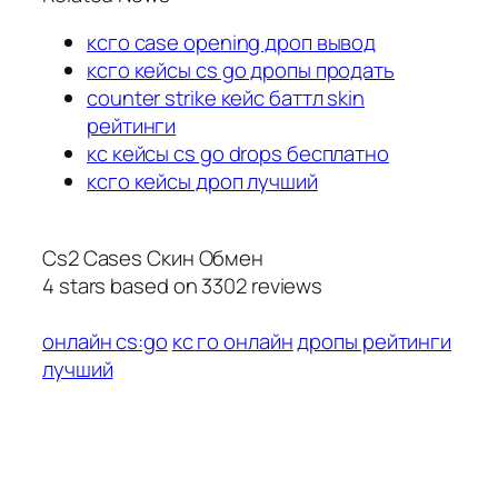
ксго case opening дроп вывод
ксго кейсы cs go дропы продать
counter strike кейс баттл skin
рейтинги
кс кейсы cs go drops бесплатно
ксго кейсы дроп лучший
Cs2 Cases Скин Обмен
4
stars based on
3302
reviews
онлайн cs:go
кс го онлайн
дропы рейтинги
лучший