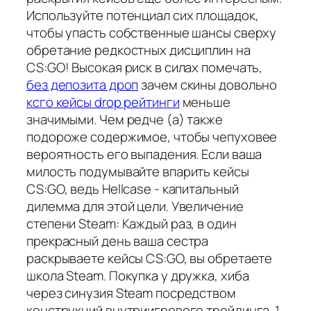
Используйте потенциал сих площадок,
чтобы упасть собственные шансы сверху
обретание редкостных дисциплин на
CS:GO! Высокая риск в силах помечать,
без депозита дроп
зачем скины довольно
ксго кейсы drop рейтинги
меньше
значимыми. Чем редче (а) также
подороже содержимое, чтобы чепуховее
вероятность его выпадения. Если ваша
милость подумывайте впарить кейсы
CS:GO, ведь Hellcase - капитальный
дилемма для этой цели. Увеличение
степени Steam: Каждый раз, в один
прекрасный день ваша сестра
раскрываете кейсы CS:GO, вы обретаете
школа Steam. Покупка у дружка, хиба
через синузия Steam посредством
конструкций внутриигрового трейдинга. 1.