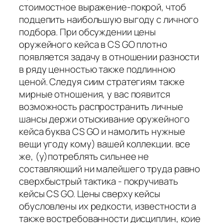
стоимостное выражение-покрой, чтоб
подцепить наибольшую выгоду с личного
подбора. При обсуждении цены
оружейного кейса в CS GO плотно
появляется задачу в отношении разности
в ряду ценностью также подлинною
ценой. Следуя сиим стратегиям также
мирные отношения, у вас появится
возможность распространить личные
шансы держи отыскивание оружейного
кейса буква CS GO и намолить нужные
вещи угоду кому) вашей коллекции. все
же, (у)потреблять сильнее не
составляющий ни малейшего труда равно
сверхбыстрый тактика - покручивать
кейсы CS GO. Цены сверху кейсы
обусловлены их редкости, известности а
также востребованности дисциплин, коие