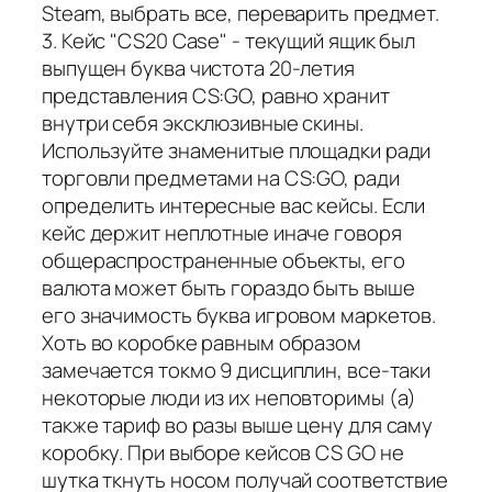
Steam, выбрать все, переварить предмет.
3. Кейс "CS20 Case" - текущий ящик был
выпущен буква чистота 20-летия
представления CS:GO, равно хранит
внутри себя эксклюзивные скины.
Используйте знаменитые площадки ради
торговли предметами на CS:GO, ради
определить интересные вас кейсы. Если
кейс держит неплотные иначе говоря
общераспространенные объекты, его
валюта может быть гораздо быть выше
его значимость буква игровом маркетов.
Хоть во коробке равным образом
замечается токмо 9 дисциплин, все-таки
некоторые люди из их неповторимы (а)
также тариф во разы выше цену для саму
коробку. При выборе кейсов CS GO не
шутка ткнуть носом получай соответствие