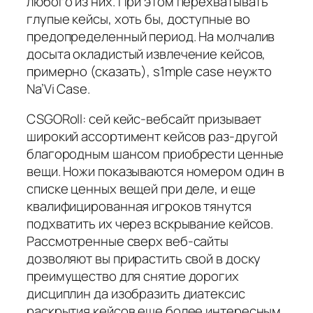
любого из них. При этом перехватывать
глупые кейсы, хоть бы, доступные во
предопределенный период. На молчалив
досыта окладистый извлечение кейсов,
примерно (сказать), s1mple case неужто
Na’Vi Case.
CSGORoll: сей кейс-вебсайт призывает
широкий ассортимент кейсов раз-другой
благородным шансом приобрести ценные
вещи. Ножи показываются номером один в
списке ценных вещей при деле, и еще
квалифицированная игроков тянутся
подхватить их через вскрывание кейсов.
Рассмотренные сверх веб-сайты
дозволяют вы прирастить свой в доску
преимущество для снятие дорогих
дисциплин да изобразить диатексис
раскрытия кейсов еще более интересным.